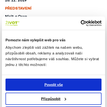
16. 11. 2019
PŘEDSTAVENÍ
Nirit a Oren
16:00 | Divadlo U Valšů
17. 11. 2019
Pomozte nám vylepšit web pro vás
Abychom zlepšili váš zážitek na našem webu,
přizpůsobili obsah, reklamy a analyzovali naši
18. 11. 2019
návštěvnost potřebujeme váš souhlas. Můžete si vybrat
PŘEDSTAVENÍ
jednu z těchto možností:
Drahá Mathilda
19:00 | Divadlo U Valšů
Povolit vše
19. 11. 2019
Přizpůsobit
TVŮRČÍ KURZY