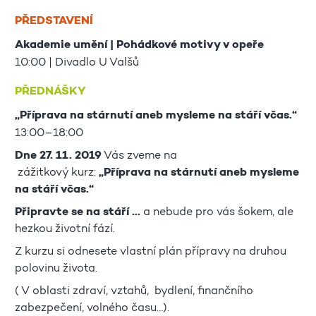
PŘEDSTAVENÍ
Akademie umění | Pohádkové motivy v opeře
10:00 | Divadlo U Valšů
PŘEDNÁŠKY
„Příprava na stárnutí aneb mysleme na stáří včas.“
13:00–18:00
Dne 27. 11. 2019
Vás zveme na
zážitkový kurz:
„Příprava na stárnutí aneb mysleme
na stáří včas.“
Připravte se na stáří ...
a nebude pro vás šokem, ale
hezkou životní fází.
Z kurzu si odnesete vlastní plán přípravy na druhou
polovinu života.
( V oblasti zdraví, vztahů, bydlení, finančního
zabezpečení, volného času…).