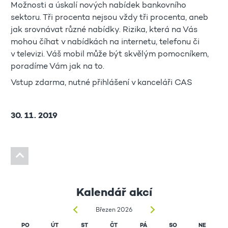
Možnosti a úskalí nových nabídek bankovního
sektoru. Tři procenta nejsou vždy tři procenta, aneb
jak srovnávat různé nabídky. Rizika, která na Vás
mohou číhat v nabídkách na internetu, telefonu či
v televizi. Váš mobil může být skvělým pomocníkem,
poradíme Vám jak na to.
Vstup zdarma, nutné přihlášení v kanceláři CAS
30. 11. 2019
Kalendář akcí
Březen 2026
PO
ÚT
ST
ČT
PÁ
SO
NE