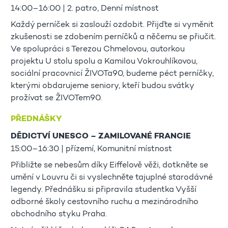
14:00–16:00 | 2. patro, Denní místnost
Každý perníček si zaslouží ozdobit. Přijďte si vyměnit
zkušenosti se zdobením perníčků a něčemu se přiučit.
Ve spolupráci s Terezou Chmelovou, autorkou
projektu U stolu spolu a Kamilou Vokrouhlíkovou,
sociální pracovnicí ŽIVOTa90, budeme péct perníčky,
kterými obdarujeme seniory, kteří budou svátky
prožívat se ŽIVOTem90.
PŘEDNÁŠKY
DĚDICTVÍ UNESCO – ZAMILOVANÉ FRANCIE
15:00–16:30 | přízemí, Komunitní místnost
Přibližte se nebesům díky Eiffelově věži, dotkněte se
umění v Louvru či si vyslechněte tajuplné starodávné
legendy. Přednášku si připravila studentka Vyšší
odborné školy cestovního ruchu a mezinárodního
obchodního styku Praha.