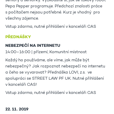
seniory a seniorky. Vyzkoušíte si, jak se takový robot
Pepa Pepper programuje. Předchozí znalosti práce
s počítačem nejsou potřebné. Kurz je vhodný pro
všechny zájemce.
Vstup zdarma, nutné přihlášení v kanceláři CAS
PŘEDNÁŠKY
NEBEZPEČÍ NA INTERNETU
14:00–16:00 | přízemí, Komunitní místnost
Každý ho používáme, ale víme, jak může být
nebezpečný? Jak rozpoznat nebezpečí na internetu
a čeho se vyvarovat? Přednáška LOVI, z.s. ve
spolupráci se STREET LAW PF UK. Nutné přihlášení
v kanceláři CAS!
Vstup zdarma, nutné přihlášení v kanceláři CAS
22. 11. 2019