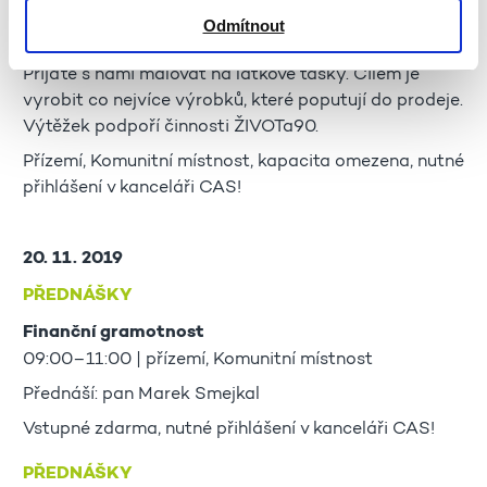
CHARITATIVNÍ DÍLNA
Odmítnout
09:00–16:00 | přízemí, Komunitní místnost
Přijďte s námi malovat na látkové tašky. Cílem je
vyrobit co nejvíce výrobků, které poputují do prodeje.
Výtěžek podpoří činnosti ŽIVOTa90.
Přízemí, Komunitní místnost, kapacita omezena, nutné
přihlášení v kanceláři CAS!
20. 11. 2019
PŘEDNÁŠKY
Finanční gramotnost
09:00–11:00 | přízemí, Komunitní místnost
Přednáší: pan Marek Smejkal
Vstupné zdarma, nutné přihlášení v kanceláři CAS!
PŘEDNÁŠKY