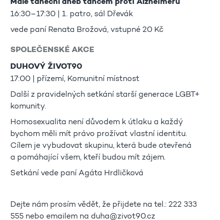
Malé taneční aneb tancem proti Alzheimeru
16:30–17:30 | 1. patro, sál Dřevák
vede paní Renata Brožová, vstupné 20 Kč
SPOLEČENSKÉ AKCE
DUHOVÝ ŽIVOT90
17:00 | přízemí, Komunitní místnost
Další z pravidelných setkání starší generace LGBT+
komunity.
Homosexualita není důvodem k útlaku a každý
bychom měli mít právo prožívat vlastní identitu.
Cílem je vybudovat skupinu, která bude otevřená
a pomáhající všem, kteří budou mít zájem.
Setkání vede paní Agáta Hrdličková
Dejte nám prosím vědět, že přijdete na tel.: 222 333
555 nebo emailem na duha@zivot90.cz