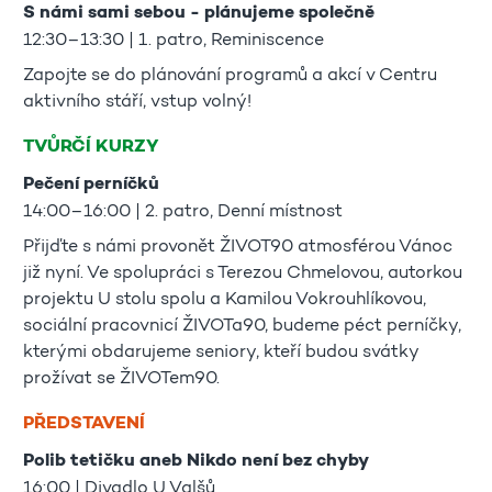
S námi sami sebou - plánujeme společně
12:30–13:30 | 1. patro, Reminiscence
Zapojte se do plánování programů a akcí v Centru
aktivního stáří, vstup volný!
TVŮRČÍ KURZY
Pečení perníčků
14:00–16:00 | 2. patro, Denní místnost
Přijďte s námi provonět ŽIVOT90 atmosférou Vánoc
již nyní. Ve spolupráci s Terezou Chmelovou, autorkou
projektu U stolu spolu a Kamilou Vokrouhlíkovou,
sociální pracovnicí ŽIVOTa90, budeme péct perníčky,
kterými obdarujeme seniory, kteří budou svátky
prožívat se ŽIVOTem90.
PŘEDSTAVENÍ
Polib tetičku aneb Nikdo není bez chyby
16:00 | Divadlo U Valšů