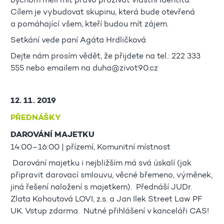
bychom měli mít právo prožívat vlastní identitu.
Cílem je vybudovat skupinu, která bude otevřená
a pomáhající všem, kteří budou mít zájem.
Setkání vede paní Agáta Hrdličková
Dejte nám prosím vědět, že přijdete na tel.: 222 333
555 nebo emailem na duha@zivot90.cz
12. 11. 2019
PŘEDNÁŠKY
DAROVÁNÍ MAJETKU
14:00–16:00 | přízemí, Komunitní místnost
Darování majetku i nejbližším má svá úskalí (jak
připravit darovací smlouvu, věcné břemeno, výměnek,
jiná řešení naložení s majetkem). Přednáší JUDr.
Zlata Kohoutová LOVI, z.s. a Jan Ilek Street Law PF
UK. Vstup zdarma. Nutné přihlášení v kanceláři CAS!