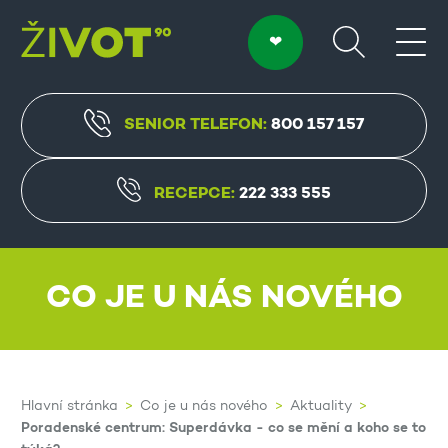
SENIOR TELEFON:
800 157 157
RECEPCE:
222 333 555
CO JE U NÁS NOVÉHO
Hlavní stránka
Co je u nás nového
Aktuality
Poradenské centrum: Superdávka - co se mění a koho se to