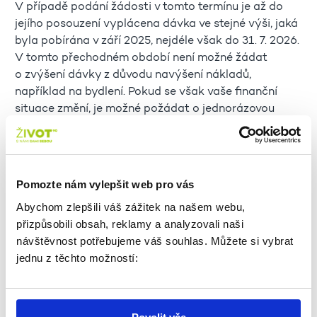
V případě podání žádosti v tomto termínu je až do
jejího posouzení vyplácena dávka ve stejné výši, jaká
byla pobírána v září 2025, nejdéle však do 31. 7. 2026.
V tomto přechodném období není možné žádat
o zvýšení dávky z důvodu navýšení nákladů,
například na bydlení. Pokud se však vaše finanční
situace změní, je možné požádat o jednorázovou
pomoc prostřednictvím dávky mimořádné okamžité
pomoci.
Pokud jste dosud o tyto dávky nežádali a potřebujete
pomoci se zvládáním nákladů, například na bydlení,
Pomozte nám vylepšit web pro vás
můžete o superdávku požádat následujícími způsoby:
Abychom zlepšili váš zážitek na našem webu,
prostřednictvím klientské zóny Jenda
přizpůsobili obsah, reklamy a analyzovali naši
(přihlášení pomocí identity občana nebo
návštěvnost potřebujeme váš souhlas. Můžete si vybrat
bankovní identity),
jednu z těchto možností:
osobně na kterékoli pobočce Úřadu práce ČR,
případně v zastoupení na základě plné moci
(nemusí být ověřená).