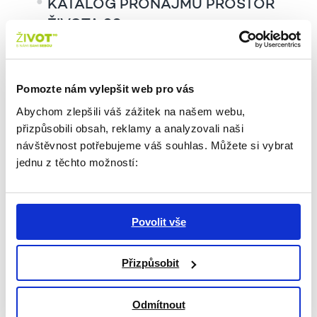
KATALOG PRONÁJMU PROSTOR
ŽIVOTA 90
V případě zájmu kontaktujte naše kolegy, kteří s vámi
rádi projdou možnosti využití prostor a připraví
nabídku podle vašich potřeb.
Pomozte nám vylepšit web pro vás
Multifunkční sál
Abychom zlepšili váš zážitek na našem webu,
Tomáš Zahrádka
přizpůsobili obsah, reklamy a analyzovali naši
+420 771 252 544
návštěvnost potřebujeme váš souhlas. Můžete si vybrat
tomas.zahradka@zivot90.cz
jednu z těchto možností:
Ostatní prostory
Lucie Houdková
+420 773 071 024
Povolit vše
lucie.houdkova@zivot90.cz
Tým ŽIVOTa 90
Přizpůsobit
Odmítnout