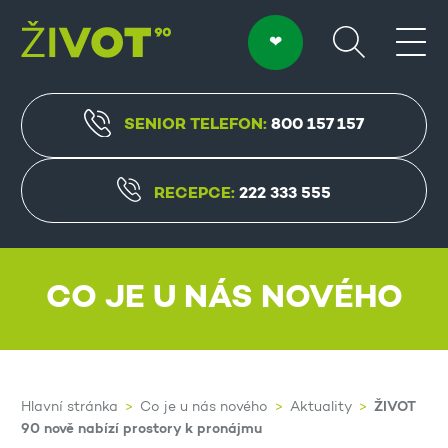
SENIOR TELEFON:
800 157 157
RECEPCE:
222 333 555
CO JE U NÁS NOVÉHO
ŽIVOT
Hlavní stránka
Co je u nás nového
Aktuality
90 nově nabízí prostory k pronájmu