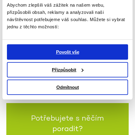
odkaz:
https://www.zivot90.cz/cs/komunita/akademie
Abychom zlepšili váš zážitek na našem webu,
přizpůsobili obsah, reklamy a analyzovali naši
Zajistěte si své místo. Těšíme se na Vás!
návštěvnost potřebujeme váš souhlas. Můžete si vybrat
Tým ŽIVOTa 90
jednu z těchto možností:
Povolit vše
ZPĚT NA VÝPIS
Přizpůsobit
Odmítnout
Potřebujete s něčím
poradit?