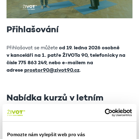
Přihlašování
Přihlašovat se můžete
od 19. ledna 2026 osobně
v kanceláři na 1. patře ŽIVOTa 90, telefonicky na
čísle 775 863 249, nebo e-mailem na
adrese
prostor90@zivot90.cz
.
Nabídka kurzů v letním
semestru 2026
Bohatou nabídku kurzů v letním semestru 2026
Pomozte nám vylepšit web pro vás
naleznete po kliknutí na