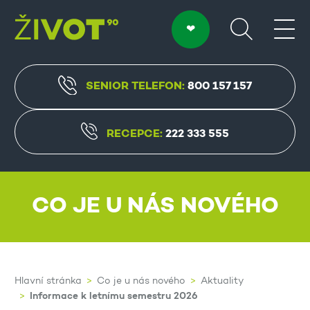
SENIOR TELEFON:
800 157 157
RECEPCE:
222 333 555
CO JE U NÁS NOVÉHO
Hlavní stránka
Co je u nás nového
Aktuality
Informace k letnímu semestru 2026