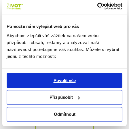
ŽIVOT 90 nyní tvoří dva pilíře:
PODPORA 90
(sociální
služby) a
PROSTOR 90
(komunitní centrum).
Jak říká naše ředitelka Ruth Šormová:
Pomozte nám vylepšit web pro vás
"ŽIVOT 90 nabízí lidem starším věkem podporu
Abychom zlepšili váš zážitek na našem webu,
a prostor. Tuto skutečnost jsme promítli i do
přizpůsobili obsah, reklamy a analyzovali naši
názvosloví, aby bylo srozumitelné i pro ty, kdo nás
návštěvnost potřebujeme váš souhlas. Můžete si vybrat
ještě neznají."
jednu z těchto možností:
Nový název je změnou označení, ale naše poslání
zůstává stejné - být místem, kde senioři dostávají
podporu a prostor.
Povolit vše
Tým ŽIVOTa 90
Přizpůsobit
Odmítnout
ZPĚT NA VÝPIS