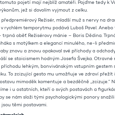
 tomuto pojetí mají nejblíž amatéři. Pojďme tedy k 
výkonům, jež si dovolím vyjmout z celku.
u předpremiérový Režisér, mladší muž s nervy na dra
v rychlém temporytmu podává Luboš Pavel. Anebo fi
– trpná oběť Režisérovy mánie – Boris Dědina. Trpná
iháka s motýlkem a elegancí minulého, ne-li předmin
 aby znovu a znovu opakoval své příchody a odchody
áší se stoicismem hodným Josefa Švejka. Otravné r
i příchodu lehkým, bonvivánským vstupním gestem 
ku. To zcizující gesto mu umožňuje ve zdraví přežít 
 postavu mimoděk komentuje a bezděčně „zcizuje.“ 
me i u ostatních, kteří o svých postavách a figurká
 by se nám složi tými psychologickými ponory snažili
) jsou těmi postavami.