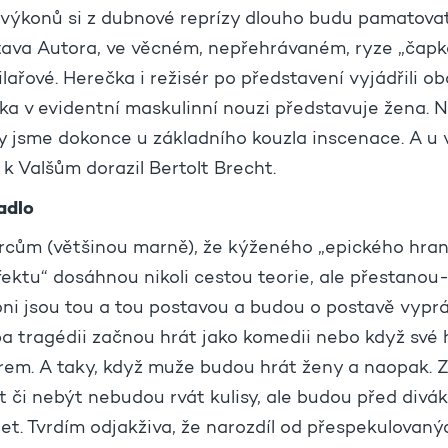
 výkonů si z dubnové reprízy dlouho budu pamatov
tava Autora, ve věcném, nepřehrávaném, ryze „čap
ařové. Herečka i režisér po představení vyjádřili ob
ka v evidentní maskulinní nouzi představuje žena. N
dy jsme dokonce u základního kouzla inscenace. A u 
 k Valšům dorazil Bertolt Brecht.
adlo
ercům (většinou marně), že kýženého „epického hraní
fektu“ dosáhnou nikoli cestou teorie, ale přestanou
oni jsou tou a tou postavou a budou o postavě vypráv
ba tragédii začnou hrát jako komedii nebo když své 
rem. A taky, když muže budou hrát ženy a naopak. 
či nebýt nebudou rvát kulisy, ale budou před divá
et. Tvrdím odjakživa, že narozdíl od přespekulovaný