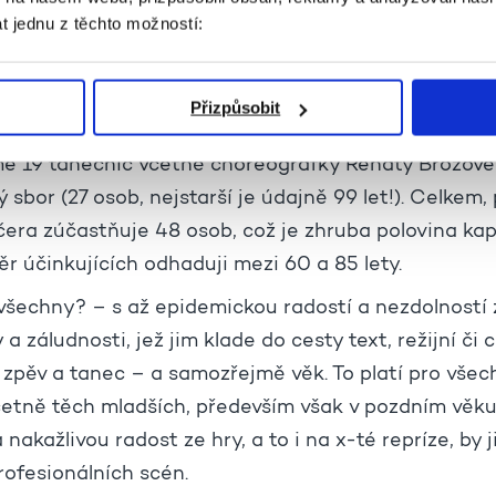
t jednu z těchto možností:
ící z drobné Čapkovy causerie, imponuje už svými 
térského (chcete-li ochotnického) divadla pak dvoj
celých sto osob vystupuje sice „jen“ 11 hereček a he
Přizpůsobit
ochodem skvělá, ať už hraje Ježka nebo R.A. Dvorsk
me 19 tanečnic včetně choreografky Renaty Brožové
sbor (27 osob, nejstarší je údajně 99 let!). Celkem,
čera zúčastňuje 48 osob, což je zhruba polovina kapa
r účinkujících odhaduji mezi 60 a 85 lety.
 všechny? – s až epidemickou radostí a nezdolností 
a záludnosti, jež jim klade do cesty text, režijní či
 zpěv a tanec – a samozřejmě věk. To platí pro všec
etně těch mladších, především však v pozdním věku
nakažlivou radost ze hry, a to i na x-té repríze, by 
rofesionálních scén.