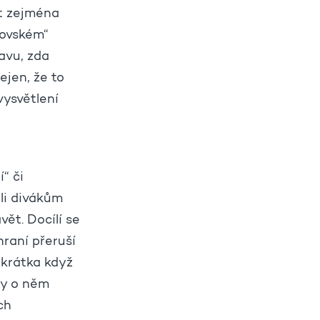
at zejména
kovském“
avu, zda
ejen, že to
vysvětlení
“ či
-li divákům
ět. Docílí se
hraní přeruší
Zkrátka když
ky o něm
ch