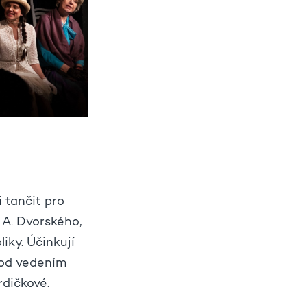
 tančit pro
 A. Dvorského,
iky. Účinkují
pod vedením
dičkové.