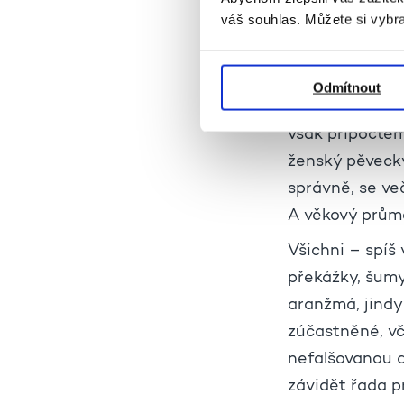
váš souhlas. Můžete si vybra
Opus, vycházej
U tradičně ama
s kapacitou ne
Odmítnout
pianistka (mim
však připočtě
ženský pěvecký 
správně, se ve
A věkový průmě
Všichni – spíš
překážky, šumy 
aranžmá, jindy
zúčastněné, vč
nefalšovanou a 
závidět řada p