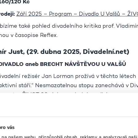
160/120 Kč
odeji:
Září 2025 – Program – Divadlo U Valšů – ŽI
bízíme také pohled divadelního kritika prof. Vladimí
nou v časopise Reflex.
ír Just, (29. dubna 2025, Divadelní.net)
 DIVADLO aneb BRECHT NÁVŠTĚVOU U VALŠŮ
ivadelní režisér Jan Lorman prožívá v těchto létech
ktivní stáří.“ Nesmazatelnou stopu zanechává v Div
m centru ŽIVOT 90. Jeho posledním velkým opusem
ická causerie Karla Čapka „Jak se dělá divadlo“ (pre
u nejbližší 21. a 27. 5., vzhledem k velkému zájmu da
ervnu a na podzim).
pro vás
k na našem webu, přizpůsobili obsah, reklamy a analyzovali naš