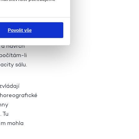
rozměry.
násob. V sále
rců, plus
Povolit vše
ého). K tomu
 a navrch
 počítám-li
city sálu.
zvládají
 choreografické
hny
. Tu
jim mohla