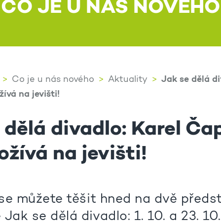
CO JE U NÁS NOVÉHO
Jak se dělá di
Co je u nás nového
Aktuality
vá na jevišti!
 dělá divadlo: Karel Ča
ožívá na jevišti!
u se můžete těšit hned na dvě předs
Jak se dělá divadlo: 1. 10. a 23. 10