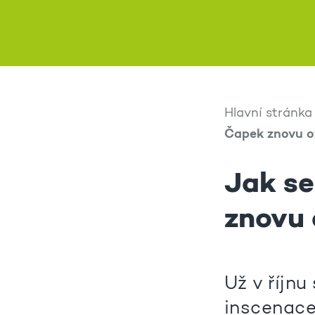
Hlavní stránka
Čapek znovu oží
Jak se
znovu 
Už v říjn
inscenace 