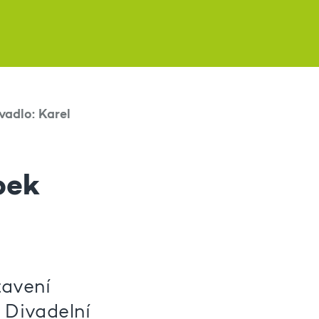
vadlo: Karel
pek
tavení
. Divadelní