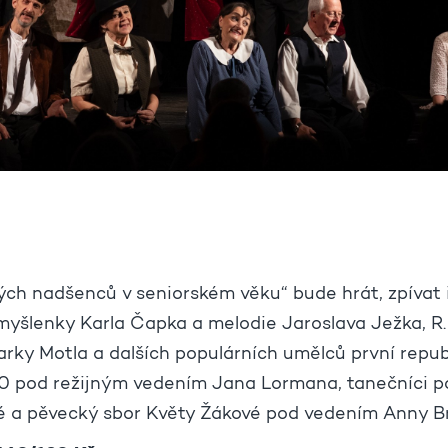
ch nadšenců v seniorském věku“ bude hrát, zpívat i
 myšlenky Karla Čapka a melodie Jaroslava Ježka, R.
arky Motla a dalších populárních umělců první republ
90 pod režijným vedením Jana Lormana, tanečníci 
é a pěvecký sbor Květy Žákové pod vedením Anny Br