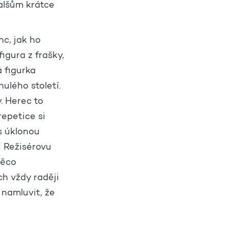
Valšům krátce
nc, jak ho
gura z frašky,
 figurka
ulého století.
. Herec to
epetice si
s úklonou
i Režisérovu
Něco
ch vždy raději
 namluvit, že