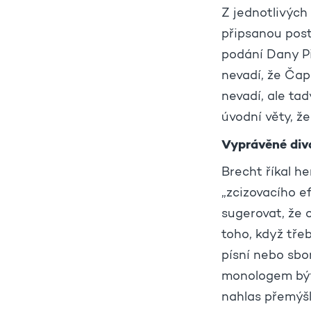
Z jednotlivých
připsanou pos
podání Dany Pil
nevadí, že Čap
nevadí, ale ta
úvodní věty, že
Vyprávěné div
Brecht říkal h
„zcizovacího e
sugerovat, že 
toho, když tře
písní nebo sbo
monologem být 
nahlas přemýšl