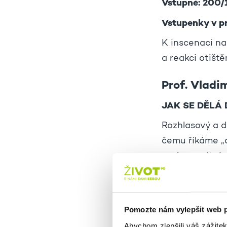
Vstupné: 200/
Vstupenky v pr
K inscenaci na
a reakci otiště
Prof. Vladim
JAK SE DĚLÁ
Rozhlasový a d
čemu říkáme „a
a v komunitní
divadle je scén
řadě repríz jso
pokračovat v č
Pomozte nám vylepšit web 
Velké na malé
Abychom zlepšili váš zážite