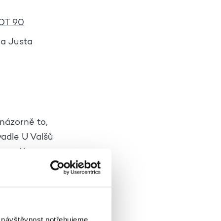
VOT 90
ra Justa
 názorně to,
adle U Valšů
 v malém
miéra 27.3., po
lší budou
i návštěvnost potřebujeme