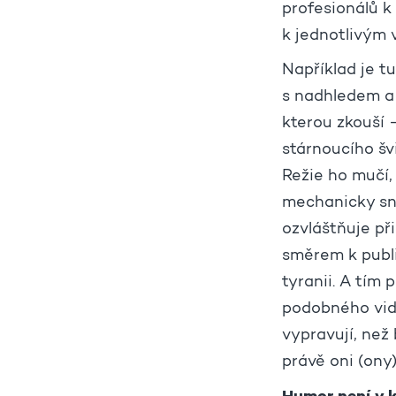
profesionálů k
k jednotlivým 
Například je t
s nadhledem a 
kterou zkouší 
stárnoucího šv
Režie ho mučí,
mechanicky sn
ozvláštňuje př
směrem k publi
tyranii. A tím
podobného vidí
vypravují, než
právě oni (ony