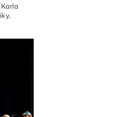
 Karla
iky,
.