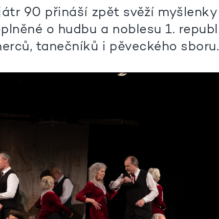
játr 90 přináší zpět svěží myšlenky
plněné o hudbu a noblesu 1. republ
herců, tanečníků i pěveckého sboru