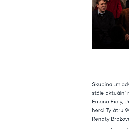
Skupina „mladý
stále aktuální
Emana Fialy, J
herci Tyjátru 
Renaty Brožov