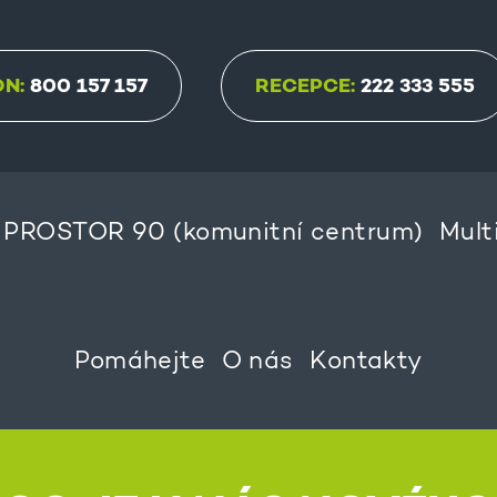
ON:
800 157 157
RECEPCE:
222 333 555
PROSTOR 90 (komunitní centrum)
Mult
Pomáhejte
O nás
Kontakty