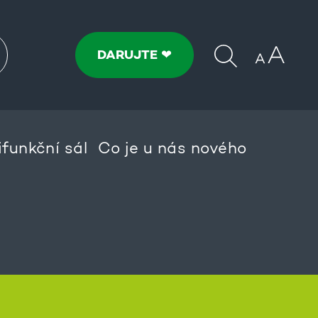
DARUJTE ❤
ifunkční sál
Co je u nás nového