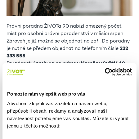
Právní poradna ŽIVOTa 90 nabízí omezený počet
míst pro osobní právní poradenství v měsíci srpen.
Zároveň je již možné se objednat na září. Do poradny
je nutné se předem objednat na telefonním čísle
222
333 555
.
Poradenství probíhá na adrese:
Karoliny Světlé 18,
Praha 1
.
Tým ŽIVOTa 90
Pomozte nám vylepšit web pro vás
Abychom zlepšili váš zážitek na našem webu,
přizpůsobili obsah, reklamy a analyzovali naši
návštěvnost potřebujeme váš souhlas. Můžete si vybrat
ZPĚT NA VÝPIS
jednu z těchto možností: