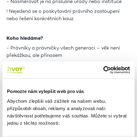
- Nasměrovat je na příslušné úřady nebo instituce
! Nejedená se o poskytování právního zastoupení
nebo řešení konkrétních kauz.
Koho hledáme?
- Právníky a právničky všech generací – věk není
překážkou, ale přínosem
- Studentky a studenty vyšších ročníků práv
- Absolventy právnických fakult
- Každého, kdo má právní znalosti a ochotu pomáhat
Pomozte nám vylepšit web pro vás
druhým
Abychom zlepšili váš zážitek na našem webu,
přizpůsobili obsah, reklamy a analyzovali naši
Co nabízíme?
návštěvnost potřebujeme váš souhlas. Můžete si vybrat
- Smysluplnou dobrovolnickou činnost
jednu z těchto možností:
- Flexibilní zapojení – možnost práce po telefonu