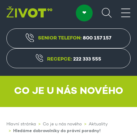
SENIOR TELEFON:
800 157 157
RECEPCE:
222 333 555
CO JE U NÁS NOVÉHO
Hlavní stránka
Co je u nás nového
Aktuality
Hledáme dobrovolníky do právní poradny!