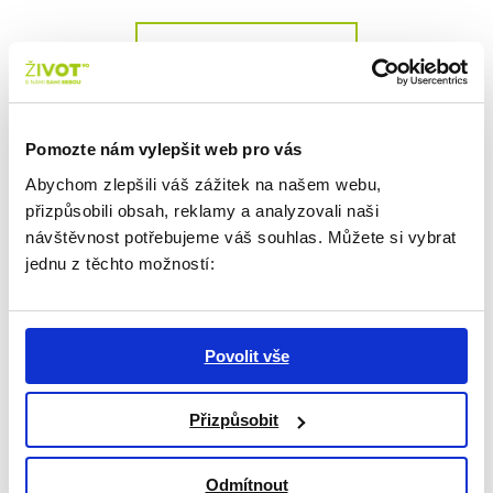
ZPĚT NA VÝPIS
Pomozte nám vylepšit web pro vás
Abychom zlepšili váš zážitek na našem webu,
přizpůsobili obsah, reklamy a analyzovali naši
návštěvnost potřebujeme váš souhlas. Můžete si vybrat
jednu z těchto možností:
Potřebujete s něčím
poradit?
Neváhejte nás kontaktovat.
Povolit vše
Přizpůsobit
NAPIŠTE NÁM
Odmítnout