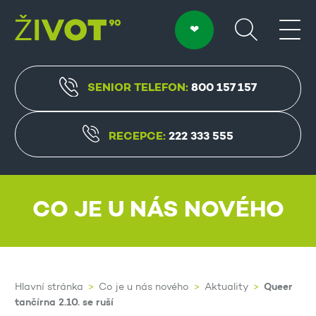
SENIOR TELEFON:
800 157 157
RECEPCE:
222 333 555
CO JE U NÁS NOVÉHO
Queer
Hlavní stránka
Co je u nás nového
Aktuality
tančírna 2.10. se ruší