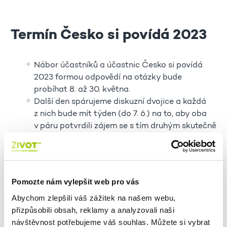
Termín Česko si povídá 2023
Nábor účastníků a účastnic Česko si povídá
2023 formou odpovědí na otázky bude
probíhat 8. až 30. května.
Další den spárujeme diskuzní dvojice a každá
z nich bude mít týden (do 7. 6.) na to, aby oba
v páru potvrdili zájem se s tím druhým skutečně
setkat.
Diskuzní dvojice budou mít zbytek června na to,
aby se setkaly a popovídaly si.
Začátkem července všichni účastníci
Pomozte nám vylepšit web pro vás
a účastnce dostanou online dotazník, kde se
Abychom zlepšili váš zážitek na našem webu,
jich vyptáme na dojmy.
přizpůsobili obsah, reklamy a analyzovali naši
návštěvnost potřebujeme váš souhlas. Můžete si vybrat