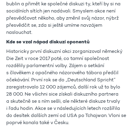
bublin a přimět ke společné diskuzi ty, kteří by si na
sociálních sítích jen nadávali. Smyslem akce není
přesvědčovat někoho, aby změnil svůj názor, nýbrž
přesvědčit se, zda si ještě umíme navzájem
naslouchat.
Kde se vzal nápad diskuzí oponentů
Historicky první diskuzní akci zorganizoval německý
Die Zeit v roce 2017 poté, co tamní společnost
rozdělily parlamentní volby. Zájem o setkání
s člověkem z opačného názorového tábora předčil
očekávání. První rok se do „Deutschland Spricht“
zaregistrovalo 12 000 zájemců, další rok už to bylo
28 000. Ne všichni sice získali diskuzního partnera
a skutečně se s ním sešli, ale některé diskuze trvaly
i řadu hodin. Akce se v následujících letech rozšířila
do desítek dalších zemí od USA po Tchajwan. Vloni se
poprvé konala také v Česku.