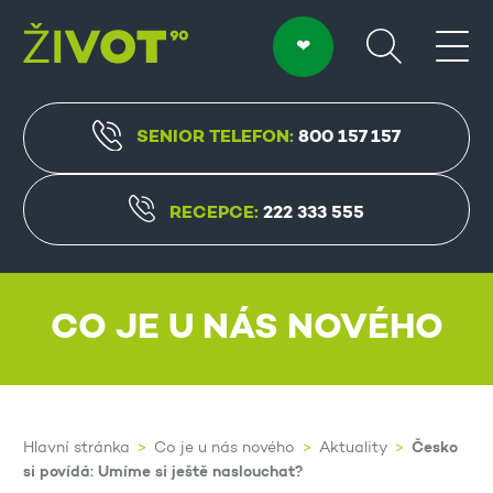
SENIOR TELEFON:
800 157 157
RECEPCE:
222 333 555
CO JE U NÁS NOVÉHO
Česko
Hlavní stránka
Co je u nás nového
Aktuality
si povídá: Umíme si ještě naslouchat?