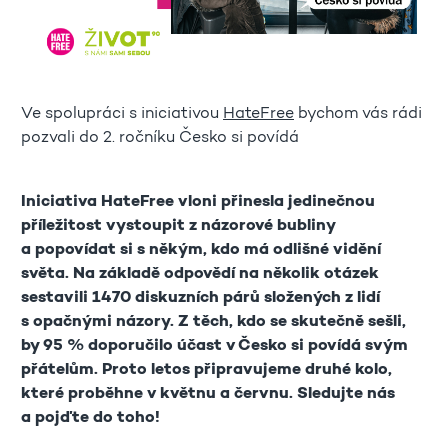
Ve spolupráci s iniciativou
HateFree
bychom vás rádi
pozvali do 2. ročníku Česko si povídá
Iniciativa HateFree vloni přinesla jedinečnou
příležitost vystoupit z názorové bubliny
a popovídat si s někým, kdo má odlišné vidění
světa. Na základě odpovědí na několik otázek
sestavili 1470 diskuzních párů složených z lidí
s opačnými názory. Z těch, kdo se skutečně sešli,
by 95 % doporučilo účast v Česko si povídá svým
přátelům. Proto letos připravujeme druhé kolo,
které proběhne v květnu a červnu. Sledujte nás
a pojďte do toho!