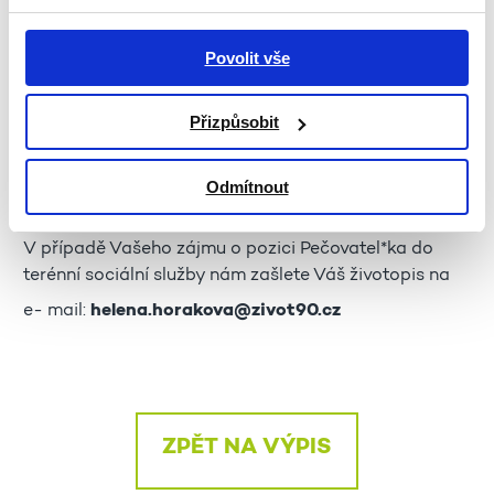
zázemí stabilní a dynamické neziskové
organizace
Povolit vše
po zapracování výdělek až 28 000,-
Kč
hrubého
práce v malém týmu pečovatelů
Přizpůsobit
pravidelné supervize
Odmítnout
Předpokládaný nástup v dubnu/květnu 2023
V případě Vašeho zájmu o pozici Pečovatel*ka do
terénní sociální služby nám zašlete Váš životopis na
e- mail:
helena.horakova@zivot90.cz
ZPĚT NA VÝPIS