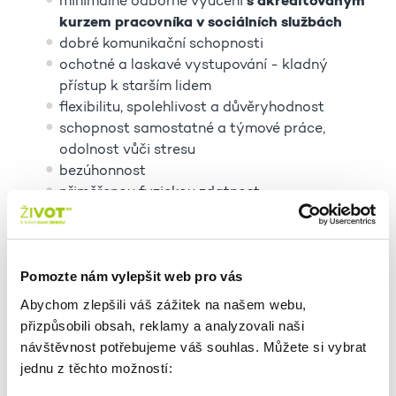
minimálně odborné vyučení
s akreditovaným
kurzem pracovníka v sociálních službách
dobré komunikační schopnosti
ochotné a laskavé vystupování - kladný
přístup k starším lidem
flexibilitu, spolehlivost a důvěryhodnost
schopnost samostatné a týmové práce,
odolnost vůči stresu
bezúhonnost
přiměřenou fyzickou zdatnost
způsobilost k právním úkonům
U nás získáte:
Pomozte nám vylepšit web pro vás
práci na hlavní pracovní poměr - zkrácený
Abychom zlepšili váš zážitek na našem webu,
úvazek na 30 hodin týdně
přizpůsobili obsah, reklamy a analyzovali naši
pracovní smlouva na dobu určitou s možností
návštěvnost potřebujeme váš souhlas. Můžete si vybrat
změny na dobu neurčitou (po 1 roce)
jednu z těchto možností:
kariérní růst