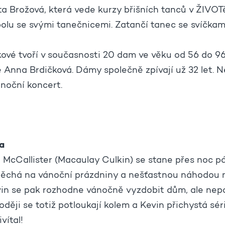
a Brožová, která vede kurzy břišních tanců v ŽIVOT
spolu se svými tanečnicemi. Zatančí tanec se svíčkam
ové tvoří v současnosti 20 dam ve věku od 56 do 96
 Anna Brdičková. Dámy společně zpívají už 32 let. Ne
ánoční koncert.
a
 McCallister (Macaulay Culkin) se stane přes noc 
pěchá na vánoční prázdniny a nešťastnou náhodou 
in se pak rozhodne vánočně vyzdobit dům, ale nepo
loději se totiž potloukají kolem a Kevin přichystá sér
vítal!