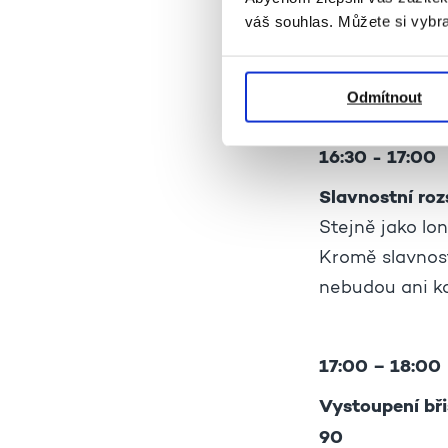
váš souhlas. Můžete si vybra
Workshopy jsou
Telefonicky na
Odmítnout
16:30 - 17:00
Slavnostní roz
Stejně jako lo
Kromě slavnost
nebudou ani ko
17:00 – 18:00
Vystoupení bři
90