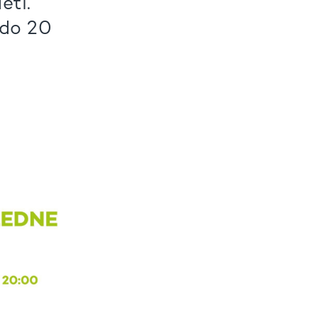
ěti.
 do 20