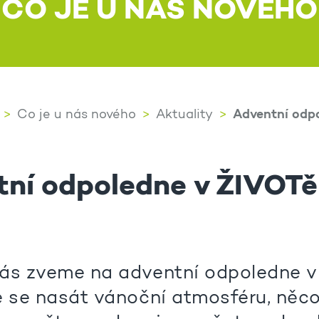
CO JE U NÁS NOVÉHO
Adventní odp
Co je u nás nového
Aktuality
ní odpoledne v ŽIVOTě
ás zveme na adventní odpoledne 
e se nasát vánoční atmosféru, něco