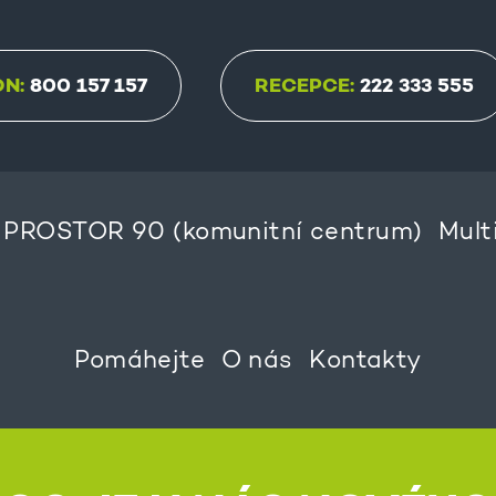
ON:
800 157 157
RECEPCE:
222 333 555
PROSTOR 90 (komunitní centrum)
Mult
Pomáhejte
O nás
Kontakty