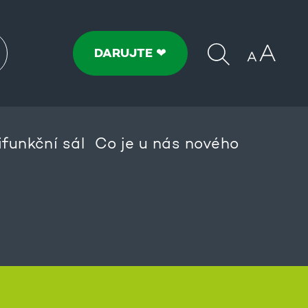
DARUJTE ❤
ifunkční sál
Co je u nás nového