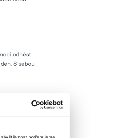
zdobu nebo
 moci odnést
 den. S sebou
vánočních
dnesete.
i návštěvnost potřebujeme