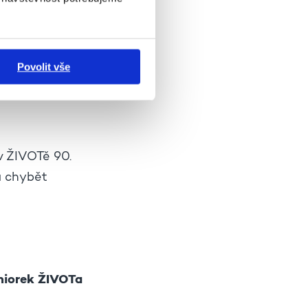
cz
Povolit vše
v ŽIVOTě 90.
a chybět
eniorek ŽIVOTa