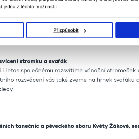
t jednu z těchto možností:
 zdarma a je potřeba se zaregistrovat.
 čísle 222 333 555 nebo e-mailem na
info@zivot90.
Přizpůsobit
svícení stromku a svařák
ni i letos společnému rozsvítíme vánoční stromeček 
ního rozsvěcení vás také zveme na hrnek svařáku 
ledy.
šních tanečnic a pěveckého sboru Květy Žákové, s