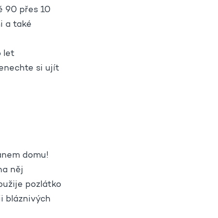
ě 90 přes 10
i a také
 let
nechte si ujít
pánem domu!
na něj
užije pozlátko
ii bláznivých