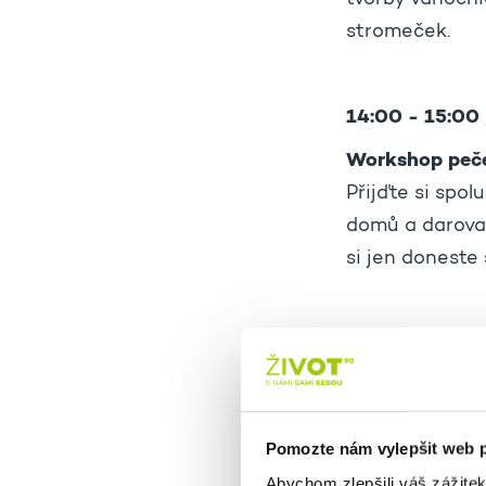
tvorby vánoční
stromeček.
14:00 - 15:00 
Workshop peče
Přijďte si spol
domů a darovat
si jen doneste 
14:00 - 15:00 
Workshop tvoř
Ergoterapeutk
Pomozte nám vylepšit web 
přáníček. Každ
Abychom zlepšili váš zážite