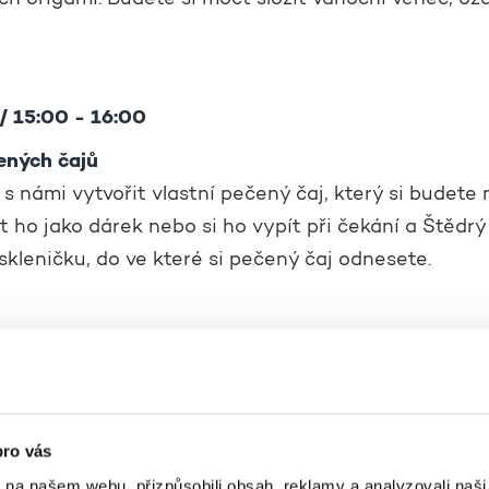
ch origami. Budete si moct složit vánoční věnec, o
/ 15:00 - 16:00
ných čajů
u s námi vytvořit vlastní pečený čaj, který si budete
 ho jako dárek nebo si ho vypít při čekání a Štědrý
skleničku, do ve které si pečený čaj odnesete.
/ 15:00 - 16:00
ení vánočních přání
a Zuzana Tipková vás provede workshopem výroby 
pro vás
ý si budete moci vyrobit 2, která si s sebou domů o
k na našem webu, přizpůsobili obsah, reklamy a analyzovali naš