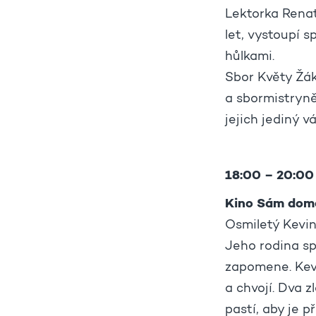
Lektorka Renat
let, vystoupí 
hůlkami.
Sbor Květy Žák
a sbormistryně
jejich jediný v
18:00 – 20:00
Kino Sám dom
Osmiletý Kevin
Jeho rodina s
zapomene. Kev
a chvojí. Dva z
pastí, aby je při