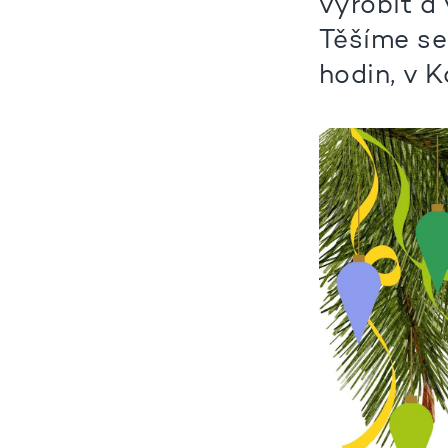
vyrobit a
Těšíme se
hodin, v K