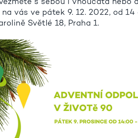
 vezměte s sebou i vnoučata nebo d
 na vás ve pátek 9. 12. 2022, od 14
arolině Světlé 18, Praha 1.