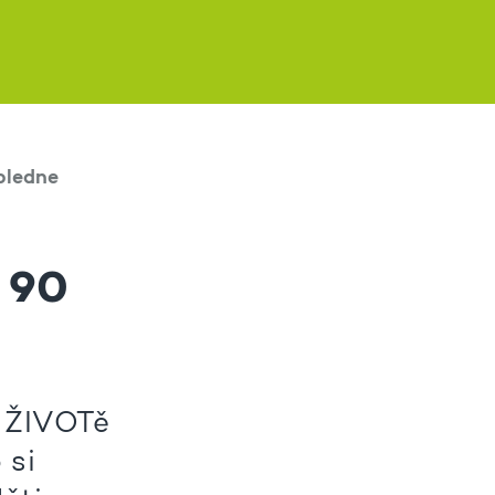
oledne
 90
v ŽIVOTě
 si