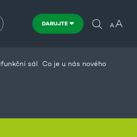
DARUJTE ❤
ifunkční sál
Co je u nás nového