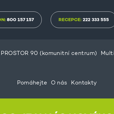
ON:
800 157 157
RECEPCE:
222 333 555
PROSTOR 90 (komunitní centrum)
Mult
Pomáhejte
O nás
Kontakty