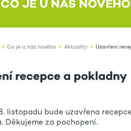
CO JE U NÁS NOVÉHO
Uzavření rece
Co je u nás nového
Aktuality
ní recepce a pokladny
8. listopadu bude uzavřena recepc
a. Děkujeme za pochopení.