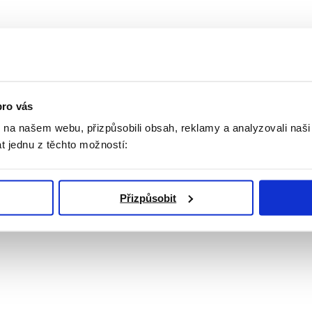
pro vás
ZPĚT NA VÝPIS
k na našem webu, přizpůsobili obsah, reklamy a analyzovali naš
t jednu z těchto možností:
Přizpůsobit