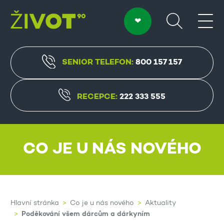
SENIOR TELEFON:
800 157 157
RECEPCE:
222 333 555
CO JE U NÁS NOVÉHO
Hlavní stránka
Co je u nás nového
Aktuality
Poděkování všem dárcům a dárkyním