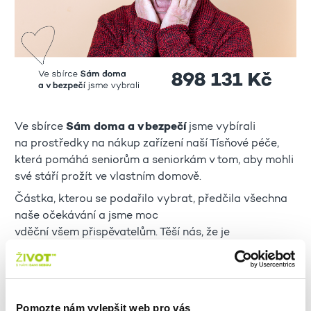
Ve sbírce
Sám doma a v bezpečí
jsme vybírali
na prostředky na nákup zařízení naší Tísňové péče,
která pomáhá seniorům a seniorkám v tom, aby mohli
své stáří prožít ve vlastním domově.
Částka, kterou se podařilo vybrat, předčila všechna
naše očekávání a jsme moc
vděční všem přispěvatelům. Těší nás, že je
mezi vámi tolik lidí, kterým záleží na osudech starších
lidí!
Vybraná částka nám umožní
zajistit bezpečí dalším
56 seniorům a seniorkám
a my za to všem dárcům
Pomozte nám vylepšit web pro vás