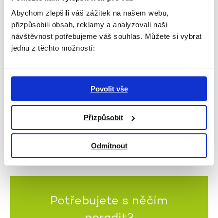
a dárkyním moc děkujeme!
Abychom zlepšili váš zážitek na našem webu,
Chcete také pomáhat? Staňte se pravidelným
přizpůsobili obsah, reklamy a analyzovali naši
dárcem a pomáhejte spolu s námi starším lidem
návštěvnost potřebujeme váš souhlas. Můžete si vybrat
během celého roku -
Chci pomáhat!
jednu z těchto možností:
Povolit vše
ZPĚT NA VÝPIS
Přizpůsobit
Odmítnout
Potřebujete s něčím