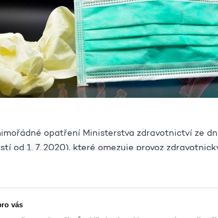
imořádné opatření Ministerstva zdravotnictví ze dn
stí od 1. 7. 2020), které omezuje provoz zdravotnick
zařízení sociálních služeb, není.
orky nejsou homogenní skupinou, jak to z prezentace
tiků vypadá. Starší lidé jsou stejně různorodí, zdra
pro vás
i mladší z nás. V rámci jarní pandemie koronaviru b