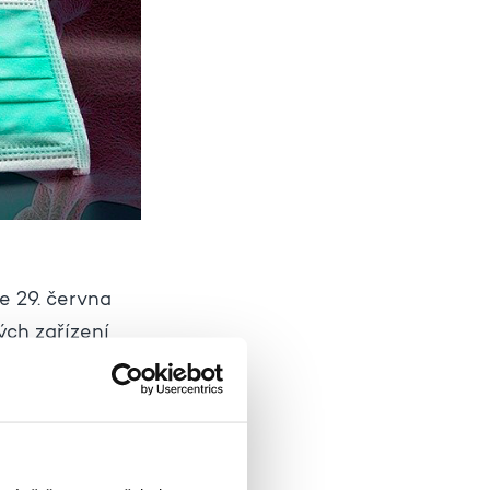
e 29. června
ých zařízení
 v médiích i z
ví nebo
ylo