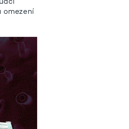
tuací
á omezení