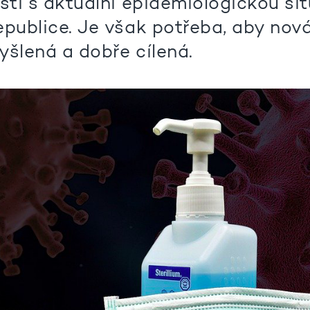
sti s aktuální epidemiologickou si
epublice. Je však potřeba, aby nov
yšlená a dobře cílená.