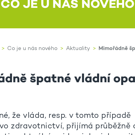
CO JE U NÁS NOVÉHO
Mimořádně šp
Co je u nás nového
Aktuality
dně špatné vládní opa
né, že vláda, resp. v tomto případě
vo zdravotnictví, přijímá průběžně 