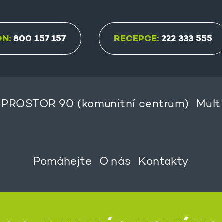
ON:
800 157 157
RECEPCE:
222 333 555
PROSTOR 90 (komunitní centrum)
Mult
Pomáhejte
O nás
Kontakty