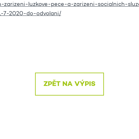
-zarizeni-luzkove-pece-a-zarizeni-socialnich-slu
1-7-2020-do-odvolani/
ZPĚT NA VÝPIS