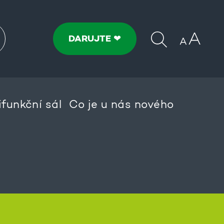
DARUJTE ❤
ifunkční sál
Co je u nás nového