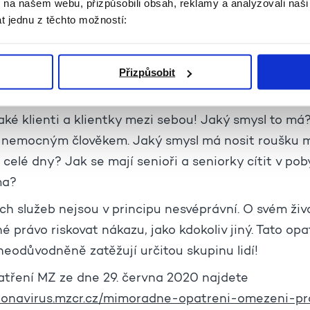
k na našem webu, přizpůsobili obsah, reklamy a analyzovali naš
ě prokázáno, že nejohroženější skupinou nejsou seni
t jednu z těchto možností:
í, málo aktivní, obézní, případně ti, kteří mají špat
Přizpůsobit
 opatření MZ v bodě III. stanoví, že roušku musí no
lky a pečovatelé (to lze pochopit zejména v přímé
 také klienti a klientky mezi sebou! Jaký smysl to m
d nemocným člověkem. Jaký smysl má nosit roušku m
 celé dny? Jak se mají senioři a seniorky cítit v po
ma?
ích služeb nejsou v principu nesvéprávní. O svém živ
né právo riskovat nákazu, jako kdokoliv jiný. Tato opa
 neodůvodněně zatěžují určitou skupinu lidí!
tření MZ ze dne 29. června 2020 najdete
oronavirus.mzcr.cz/mimoradne-opatreni-omezeni-pr