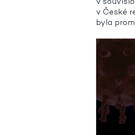
v souvislo
v České r
byla prom