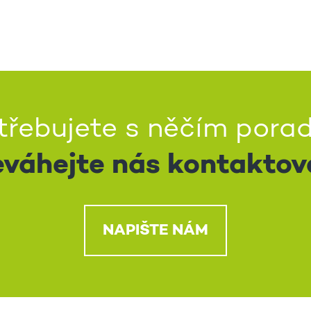
třebujete s něčím porad
váhejte nás kontaktov
NAPIŠTE NÁM