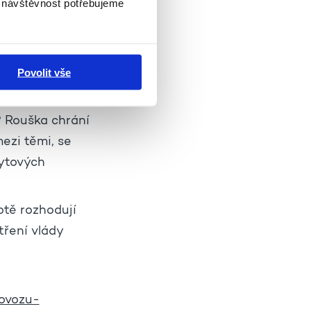
i návštěvnost potřebujeme
oři a seniorky,
nou
Povolit vše
sit
m kontaktu
á? Rouška chrání
ezi těmi, se
bytových
otě rozhodují
tření vlády
ovozu-