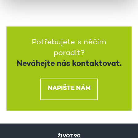
Potřebujete s něčím
poradit?
Neváhejte nás kontaktovat.
NAPIŠTE NÁM
ŽIVOT 90