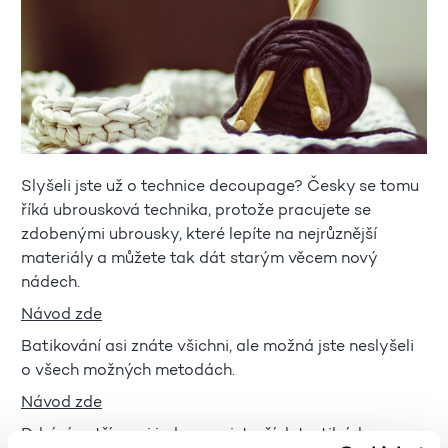
Slyšeli jste už o technice decoupage? Česky se tomu
říká ubrousková technika, protože pracujete se
zdobenými ubrousky, které lepíte na nejrůznější
materiály a můžete tak dát starým věcem nový
nádech.
Návod zde
Batikování asi znáte všichni, ale možná jste neslyšeli
o všech možných metodách.
Návod zde
Drhání patří mezi jednu z nejstarších textilních