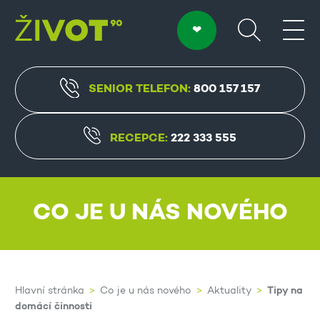
SENIOR TELEFON:
800 157 157
RECEPCE:
222 333 555
CO JE U NÁS NOVÉHO
Tipy na
Hlavní stránka
Co je u nás nového
Aktuality
domácí činnosti