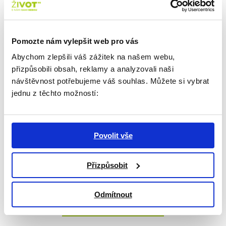
technik. Nepotřebujete k tomu žádné složité pomůcky
a přitom si díky této technice vyrobíte třeba kabelku,
pásek, bytové doplňky nebo šperky
Pomozte nám vylepšit web pro vás
Návod zde
Abychom zlepšili váš zážitek na našem webu,
Blíží se Velikonoce, co kdybyste letos vyzkoušeli
přizpůsobili obsah, reklamy a analyzovali naši
nějakou netradiční techniku barvení vajíček?
návštěvnost potřebujeme váš souhlas. Můžete si vybrat
Návod zde
jednu z těchto možností:
A pokud raději zůstáváte u klasiky, máme pro vás
i návody na pletení a háčkování.
Návod pletení zde
Povolit vše
Přizpůsobit
Odmítnout
ZPĚT NA VÝPIS