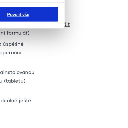
Povolit vše
JNzgjU39yL09CppXykC8/edit
ní formulář)
ro úspěšné
 operační
nainstalovanou
u (tabletu)
ideálně ještě