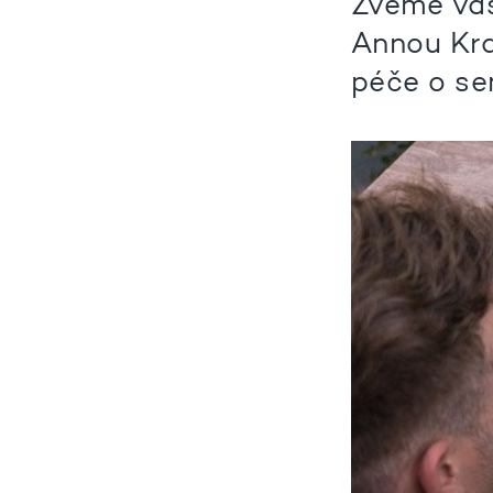
Zveme vás
Annou Kra
péče o se