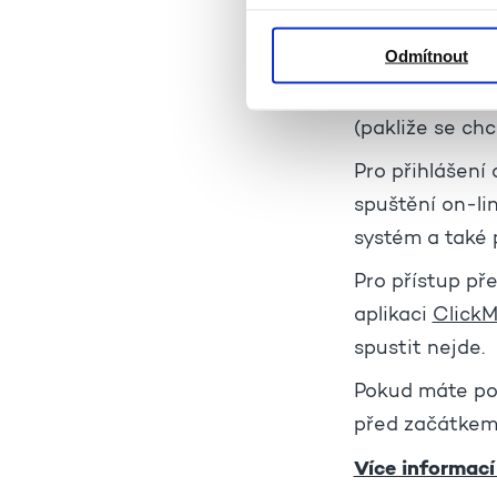
Cena:
Zdarma
Odmítnout
Registrace:
https://docs
(pakliže se chc
Pro přihlášení
spuštění on-li
systém a také p
Pro přístup př
aplikaci
ClickM
spustit nejde.
Pokud máte pot
před začátkem
Více informací