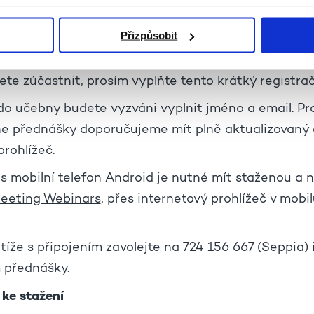
Přizpůsobit
.google.com/forms/d/14dHBfTtRKwN7qrMGVJXK3Q9
ete zúčastnit, prosím vyplňte tento krátký registrač
 do učebny budete vyzváni vyplnit jméno a email. P
ne přednášky doporučujeme mít plně aktualizovaný
rohlížeč.
es mobilní telefon Android je nutné mít staženou a 
eeting Webinars
, přes internetový prohlížeč v mobil
íže s připojením zavolejte na 724 156 667 (Seppia) 
 přednášky.
 ke stažení