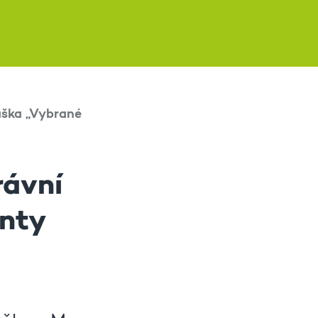
áška „Vybrané
rávní
enty