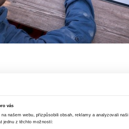
nline z pohodlí Vašeho domova/práce (stačí připojen
.clickmeeting.com/seppia
pro vás
 2020
od 13:00 do 14.30 hod
. (Vstup do učebny bude
k na našem webu, přizpůsobili obsah, reklamy a analyzovali naš
t jednu z těchto možností:
čátkem přednášky)