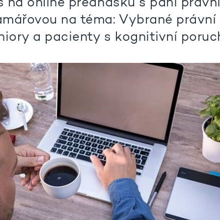
 na online přednášku s paní právn
mářovou na téma: Vybrané právní
niory a pacienty s kognitivní poruc