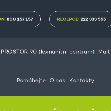
ON:
800 157 157
RECEPCE:
222 333 555
PROSTOR 90 (komunitní centrum)
Mult
Pomáhejte
O nás
Kontakty