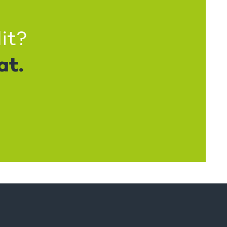
it?
at.