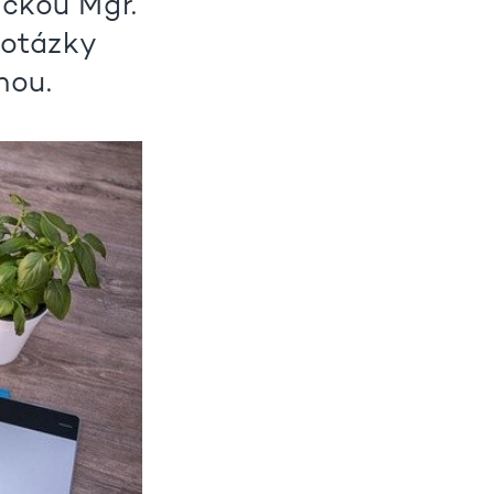
ičkou Mgr.
 otázky
hou.