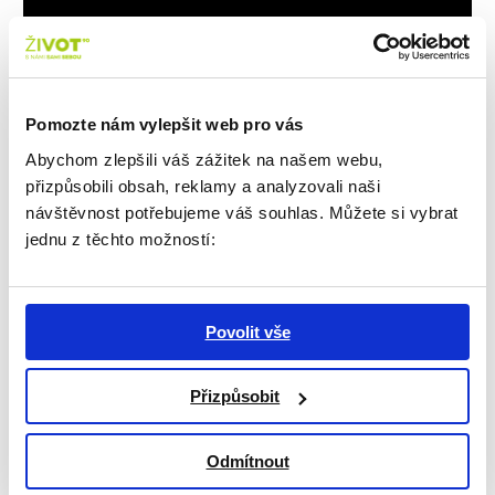
Pomozte nám vylepšit web pro vás
Abychom zlepšili váš zážitek na našem webu,
Pokud máte bavlněnou ústenku, řiďte se
přizpůsobili obsah, reklamy a analyzovali naši
pravidly z následujícího
návštěvnost potřebujeme váš souhlas. Můžete si vybrat
odkazu:
https://www.irozhlas.cz/zivotni-
jednu z těchto možností:
styl/spolecnost/domaci-rousky-
ochranne-prostredky-koronavirus-v-
cesku-hygienicke-
Povolit vše
zasady_2003181744_onz
Přizpůsobit
Odmítnout