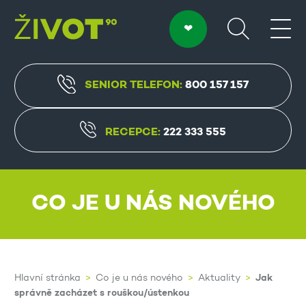
SENIOR TELEFON:
800 157 157
RECEPCE:
222 333 555
CO JE U NÁS NOVÉHO
Jak
Hlavní stránka
Co je u nás nového
Aktuality
správně zacházet s rouškou/ústenkou