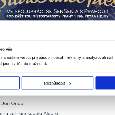
pro vás
k na našem webu, přizpůsobili obsah, reklamy a analyzovali naš
t jednu z těchto možností:
ké StarDance
how Petra Velety
Přizpůsobit
ých mistrů republiky
í Jan Onder
echu zahraje kapela Alegro