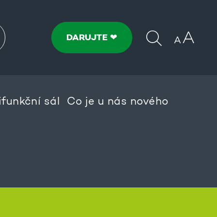
DARUJTE ❤
ifunkční sál
Co je u nás nového