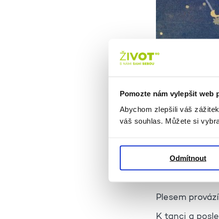
Pomozte nám vylepšit web 
Program:
Abychom zlepšili váš zážite
váš souhlas. Můžete si vybra
Finále seniors
Interaktivní s
Odmítnout
Tanec seniorsk
Plesem prováz
K tanci a posl