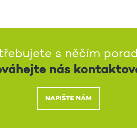
třebujete s něčím porad
váhejte nás kontaktov
NAPIŠTE NÁM