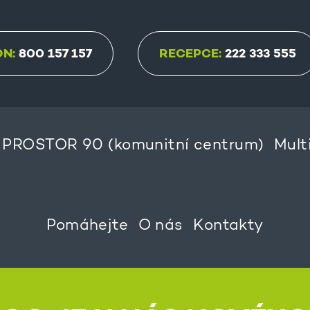
ON:
800 157 157
RECEPCE:
222 333 555
PROSTOR 90 (komunitní centrum)
Mult
Pomáhejte
O nás
Kontakty