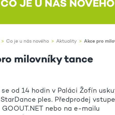
CO JE U NÁS NOVÉHO
Akce pro milo
Co je u nás nového
Aktuality
ro milovníky tance
 se od 14 hodin v Paláci Žofín usku
 StarDance ples. Předprodej vstupe
h GOOUT.NET nebo na e-mailu