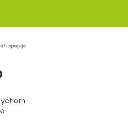
áří spojuje
0
 bychom
ne