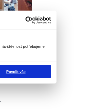
i návštěvnost potřebujeme
, zároveň
. Obě
50 osob
Povolit vše
ělo
.