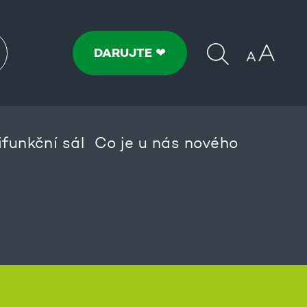
DARUJTE ❤
ifunkční sál
Co je u nás nového