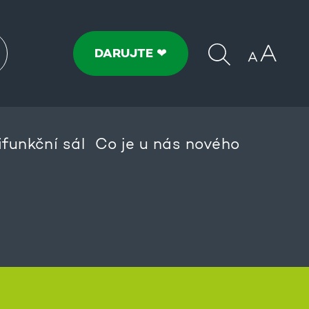
DARUJTE ❤
ifunkční sál
Co je u nás nového