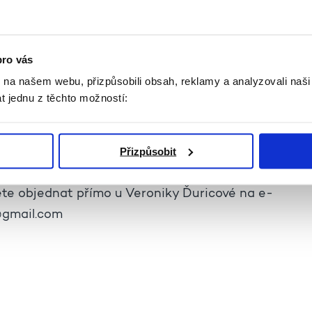
pro vás
k na našem webu, přizpůsobili obsah, reklamy a analyzovali naš
t jednu z těchto možností:
de základy klasické výroby šperku. Umožní Vám vyrob
Přizpůsobit
ten pod vedením slovenské designerky a šperkařky.
te objednat přímo u Veroniky Ďuricové na e-
@gmail.com