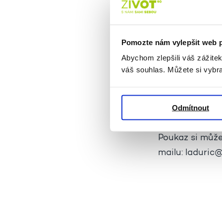
Pomozte nám vylepšit web 
Abychom zlepšili váš zážite
váš souhlas. Můžete si vybra
Kurz Vás prove
Odmítnout
jednoduchý prs
Poukaz si může
mailu: laduric