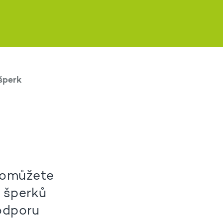
šperk
 pomůžete
 šperků
odporu