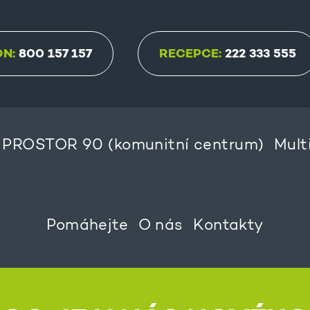
ON:
800 157 157
RECEPCE:
222 333 555
PROSTOR 90 (komunitní centrum)
Mult
Pomáhejte
O nás
Kontakty