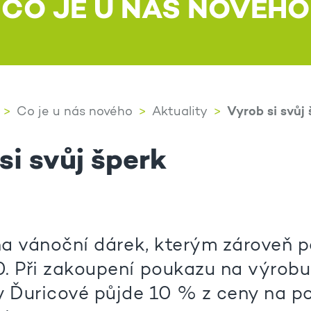
CO JE U NÁS NOVÉHO
Vyrob si svůj 
Co je u nás nového
Aktuality
si svůj šperk
 na vánoční dárek, kterým zároveň
. Při zakoupení poukazu na výrobu
y Ďuricové půjde 10 % z ceny na p