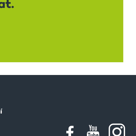
at.
í