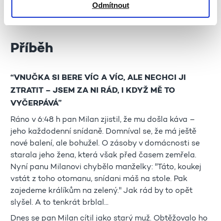
ztrátu 1 540 000 000 Kč
. (Zdroj
zde
)
Odmítnout
Příběh
“VNUČKA SI BERE VÍC A VÍC, ALE NECHCI JI
ZTRATIT – JSEM ZA NI RÁD, I KDYŽ MĚ TO
VYČERPÁVÁ”
Ráno v 6:48 h pan Milan zjistil, že mu došla káva –
jeho každodenní snídaně. Domníval se, že má ještě
nové balení, ale bohužel. O zásoby v domácnosti se
starala jeho žena, která však před časem zemřela.
Nyní panu Milanovi chybělo manželky: "Táto, koukej
vstát z toho otomanu, snídani máš na stole. Pak
zajedeme králíkům na zelený." Jak rád by to opět
slyšel. A to tenkrát brblal...
Dnes se pan Milan cítil jako starý muž. Obtěžovalo ho