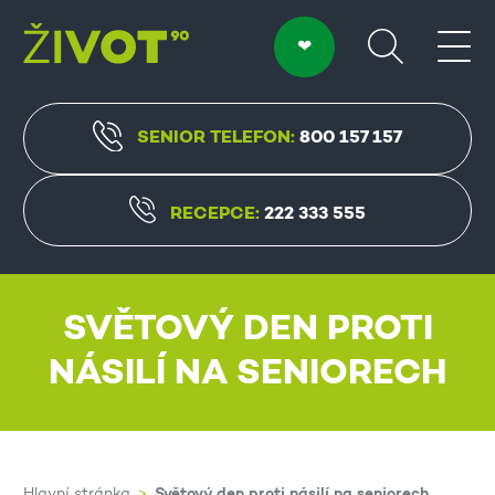
SENIOR TELEFON:
800 157 157
RECEPCE:
222 333 555
SVĚTOVÝ DEN PROTI
NÁSILÍ NA SENIORECH
Světový den proti násilí na seniorech
Hlavní stránka