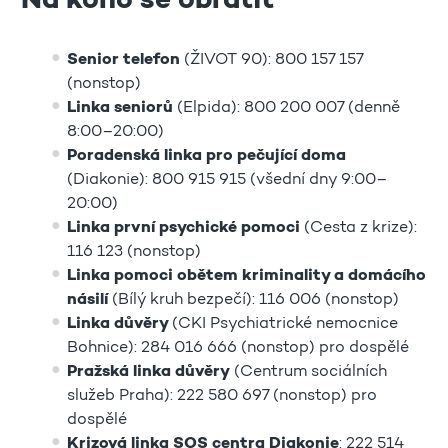
Na koho se obrátit
Senior telefon
(ŽIVOT 90): 800 157 157
(nonstop)
Linka seniorů
(Elpida): 800 200 007 (denně
8:00–20:00)
Poradenská linka pro pečující doma
(Diakonie): 800 915 915 (všední dny 9:00–
20:00)
Linka první psychické pomoci
(Cesta z krize):
116 123 (nonstop)
Linka pomoci obětem kriminality a domácího
násilí
(Bílý kruh bezpečí): 116 006 (nonstop)
Linka důvěry
(CKI Psychiatrické nemocnice
Bohnice): 284 016 666 (nonstop) pro dospělé
Pražská linka důvěry
(Centrum sociálních
služeb Praha): 222 580 697 (nonstop) pro
dospělé
Krizová linka SOS centra Diakonie
: 222 514