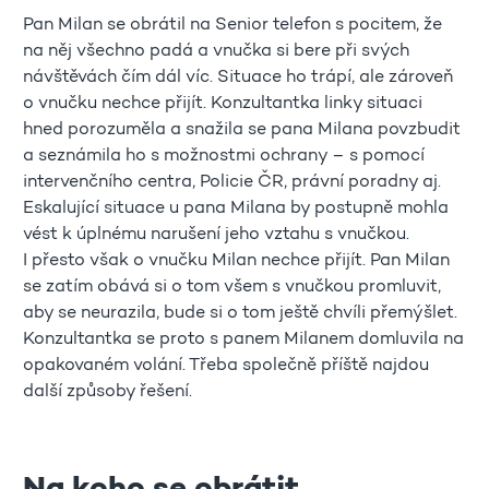
Pan Milan se obrátil na Senior telefon s pocitem, že
na něj všechno padá a vnučka si bere při svých
návštěvách čím dál víc. Situace ho trápí, ale zároveň
o vnučku nechce přijít. Konzultantka linky situaci
hned porozuměla a snažila se pana Milana povzbudit
a seznámila ho s možnostmi ochrany – s pomocí
intervenčního centra, Policie ČR, právní poradny aj.
Eskalující situace u pana Milana by postupně mohla
vést k úplnému narušení jeho vztahu s vnučkou.
I přesto však o vnučku Milan nechce přijít. Pan Milan
se zatím obává si o tom všem s vnučkou promluvit,
aby se neurazila, bude si o tom ještě chvíli přemýšlet.
Konzultantka se proto s panem Milanem domluvila na
opakovaném volání. Třeba společně příště najdou
další způsoby řešení.