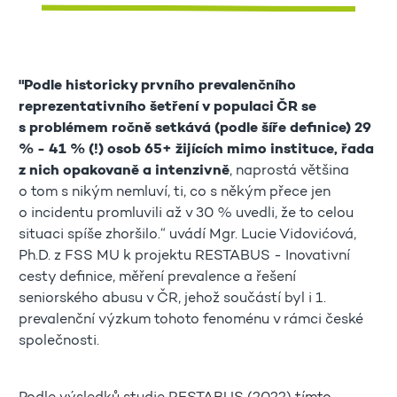
"Podle historicky prvního prevalenčního
reprezentativního šetření v populaci ČR se
s problémem ročně setkává (podle šíře definice)
29
% - 41 % (!) osob 65+ žijících mimo instituce, řada
z nich opakovaně a intenzivně
, naprostá většina
o tom s nikým nemluví, ti, co s někým přece jen
o incidentu promluvili až v 30 % uvedli, že to celou
situaci spíše zhoršilo.“ uvádí Mgr. Lucie Vidovićová,
Ph.D. z FSS MU k projektu RESTABUS - Inovativní
cesty definice, měření prevalence a řešení
seniorského abusu v ČR, jehož součástí byl i 1.
prevalenční výzkum tohoto fenoménu v rámci české
společnosti.