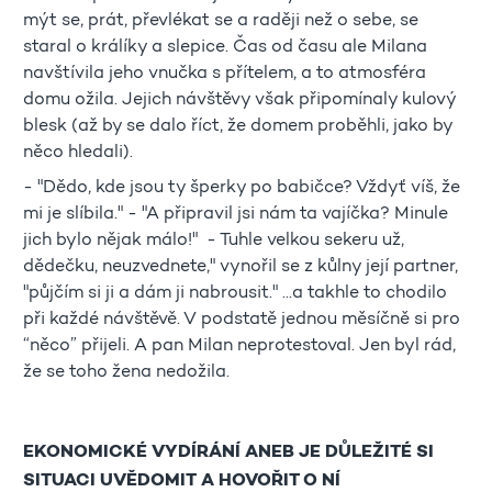
mýt se, prát, převlékat se a raději než o sebe, se
staral o králíky a slepice. Čas od času ale Milana
navštívila jeho vnučka s přítelem, a to atmosféra
domu ožila. Jejich návštěvy však připomínaly kulový
blesk (až by se dalo říct, že domem proběhli, jako by
něco hledali).
- "Dědo, kde jsou ty šperky po babičce? Vždyť víš, že
mi je slíbila." - "A připravil jsi nám ta vajíčka? Minule
jich bylo nějak málo!" - Tuhle velkou sekeru už,
dědečku, neuzvednete," vynořil se z kůlny její partner,
"půjčím si ji a dám ji nabrousit." ...a takhle to chodilo
při každé návštěvě. V podstatě jednou měsíčně si pro
“něco” přijeli. A pan Milan neprotestoval. Jen byl rád,
že se toho žena nedožila.
EKONOMICKÉ VYDÍRÁNÍ ANEB JE DŮLEŽITÉ SI
SITUACI UVĚDOMIT A HOVOŘIT O NÍ