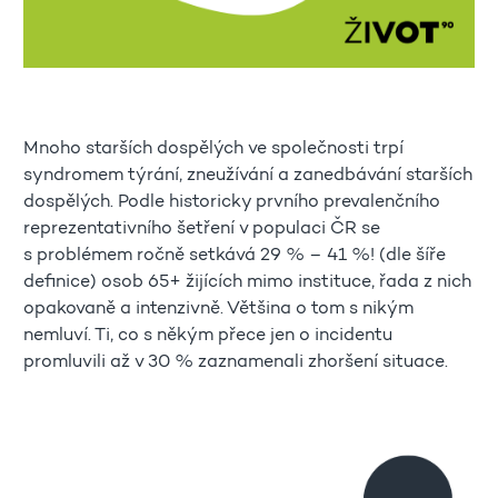
Mnoho starších dospělých ve společnosti trpí
syndromem týrání, zneužívání a zanedbávání starších
dospělých. Podle historicky prvního prevalenčního
reprezentativního šetření v populaci ČR se
s problémem ročně setkává 29 % – 41 %! (dle šíře
definice) osob 65+ žijících mimo instituce, řada z nich
opakovaně a intenzivně. Většina o tom s nikým
nemluví. Ti, co s někým přece jen o incidentu
promluvili až v 30 % zaznamenali zhoršení situace.