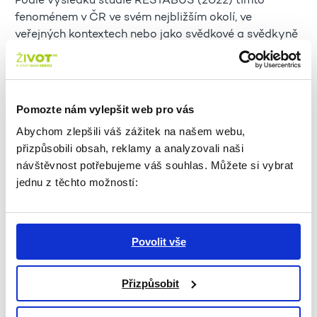
Podle výsledků studie RESTABUS (2022) tímto
fenoménem v ČR ve svém nejbližším okolí, ve
veřejných kontextech nebo jako svědkové a svědkyně
trpí 41 % seniorů a seniorek starších 65 let, postihuje
ženy stejně jako muže, výrazně častěji se vyskytuje
u osob ve věku 85+. Výskyt zahrnuje všechny
sledované formy EAN (elder abuse and neglect), tj.
Pomozte nám vylepšit web pro vás
fyzické a psychické násilí, materiální a finanční
Abychom zlepšili váš zážitek na našem webu,
zneužívání, omezování osobních svobod, podrývání
přizpůsobili obsah, reklamy a analyzovali naši
důstojnosti, sexualizované násilí, násilí na internetu,
návštěvnost potřebujeme váš souhlas. Můžete si vybrat
viktimizaci a některé další. U osob starších 65 let
jednu z těchto možností:
žijících mimo institucionální péči v rámci celé ČR se
prevalence pohybovala od 0,1 % (lékové násilí,
zneužívání léků pro získání kontroly nad obětí) po 15
% (podrývání důstojnosti). V
populaci to odpovídá
Povolit vše
2169 až 325 366 osobám ročně.
Velmi hrubým
odhadem postaveným na modifikované analýze
Přizpůsobit
společenské návratnosti investic (SROI) dle
Haunerové (2017) představuje fenomén EAN
roční