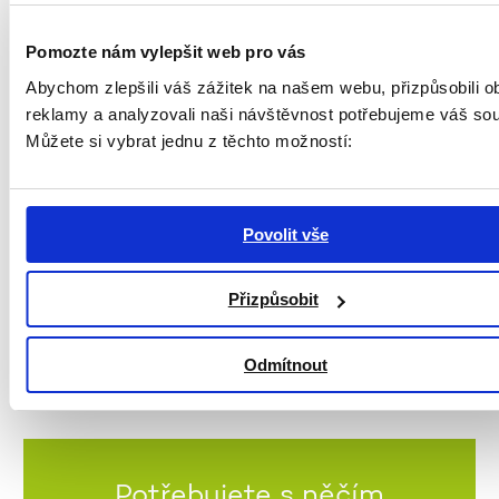
Těšíme se na společné setkání!
Pomozte nám vylepšit web pro vás
Mgr. Tereza Žílová
Abychom zlepšili váš zážitek na našem webu, přizpůsobili o
Tajemnice Gerontologického institutu
reklamy a analyzovali naši návštěvnost potřebujeme váš sou
tel: 731 610 060
Můžete si vybrat jednu z těchto možností:
e-mail:
info@giops.cz
Povolit vše
ZPĚT NA VÝPIS
Přizpůsobit
Odmítnout
Potřebujete s něčím