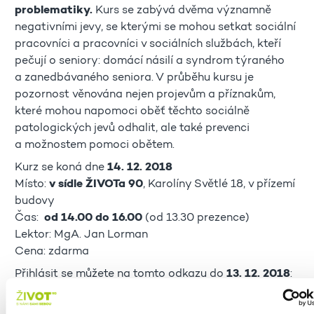
problematiky.
Kurs se zabývá dvěma významně
negativními jevy, se kterými se mohou setkat sociální
pracovníci a pracovníci v sociálních službách, kteří
pečují o seniory: domácí násilí a syndrom týraného
a zanedbávaného seniora. V průběhu kursu je
pozornost věnována nejen projevům a příznakům,
které mohou napomoci oběť těchto sociálně
patologických jevů odhalit, ale také prevenci
a možnostem pomoci obětem.
Kurz se koná dne
14. 12. 2018
Místo:
v sídle ŽIVOTa 90
, Karolíny Světlé 18, v přízemí
budovy
Čas:
od 14.00 do 16.00
(od 13.30 prezence)
Lektor: MgA. Jan Lorman
Cena: zdarma
Přihlásit se můžete na tomto odkazu do
13. 12. 2018
:
https://docs.google.com/forms/d/1kMJ4_E4fLwnOU_n
y2s3BVfae-nd8im6Ac2I/edit