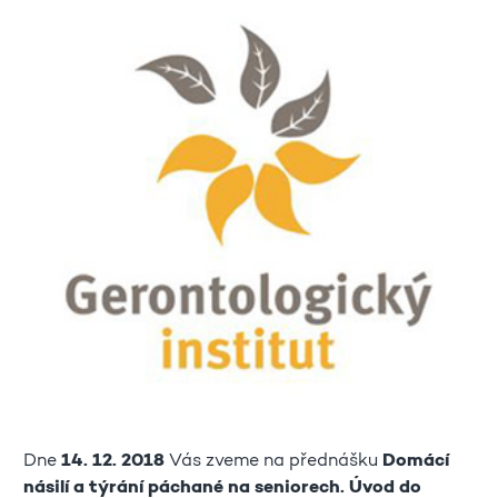
Dne
14. 12. 2018
Vás zveme na přednášku
Domácí
násilí a týrání páchané na seniorech. Úvod do