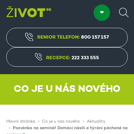
SENIOR TELEFON:
800 157 157
RECEPCE:
222 333 555
CO JE U NÁS NOVÉHO
Hlavní stránka
Co je u nás nového
Aktuality
Pozvánka na seminář Domácí násilí a týrání páchané na